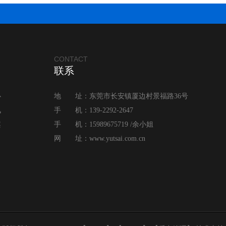
CONTACT
联系
心
地 址：东莞市长安镇厦边村景福路36号
讯
手 机：139-2292-2647
案
手 机：15989675719 /余小姐
网 址：
www.yutsai.com.cn