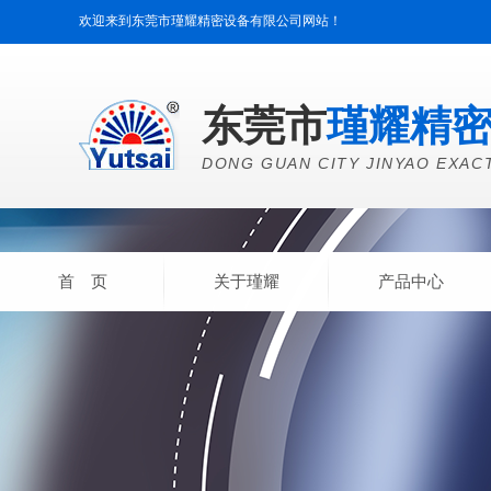
欢迎来到东莞市瑾耀精密设备有限公司网站！
东莞市
瑾耀精
DONG GUAN CITY JINYAO EXAC
首 页
关于瑾耀
产品中心
产品中心
CLICK MORE
精密热风循环干燥箱
UV输
送干燥机
IR热风输送干燥机
环境试验设备
被动组件整厂
生产设备
自动化设备
印刷
特种设备
配件/元件