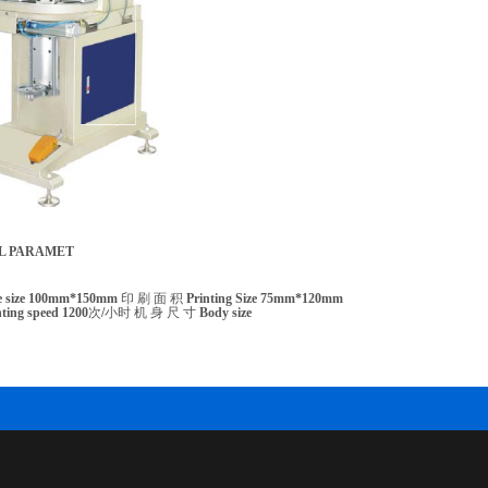
L PARAMET
e
size
100mm*150mm
印
刷
面
积
Printing Size 75mm*120mm
nting
speed
1200
次
/
小时
机
身
尺
寸
Body
size