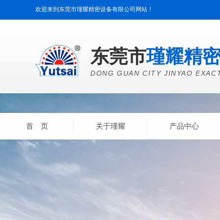
欢迎来到东莞市瑾耀精密设备有限公司网站！
东莞市
瑾耀精
DONG GUAN CITY JINYAO EXAC
首 页
关于瑾耀
产品中心
产品中心
CLICK MORE
精密热风循环干燥箱
UV输
送干燥机
IR热风输送干燥机
环境试验设备
被动组件整厂
生产设备
自动化设备
印刷
特种设备
配件/元件